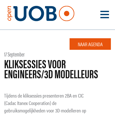
VOOR WIE
NAAR AGENDA
UOB
17 September
FAQ
KLIKSESSIES VOOR
AGENDA
ENGINEERS/3D MODELLEURS
TEST MEE
NIEUWS
Tijdens de kliksessies presenteren 2BA en CIC
CONTACT
(Cadac Itanex Cooperation) de
gebruiksmogelijkheden voor 3D-modelleren op