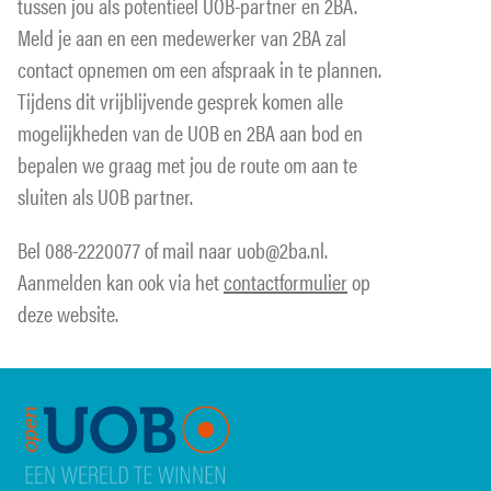
tussen jou als potentieel UOB-partner en 2BA.
Meld je aan en een medewerker van 2BA zal
contact opnemen om een afspraak in te plannen.
Tijdens dit vrijblijvende gesprek komen alle
mogelijkheden van de UOB en 2BA aan bod en
bepalen we graag met jou de route om aan te
sluiten als UOB partner.
Bel 088-2220077 of mail naar uob@2ba.nl.
Aanmelden kan ook via het
contactformulier
op
deze website.