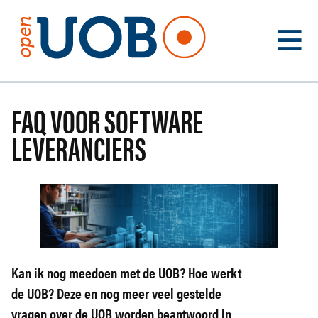
FAQ VOOR SOFTWARE
VOOR WIE
UOB
LEVERANCIERS
FAQ
AGENDA
TEST MEE
NIEUWS
CONTACT
Kan ik nog meedoen met de UOB? Hoe werkt
de UOB? Deze en nog meer veel gestelde
vragen over de UOB worden beantwoord in